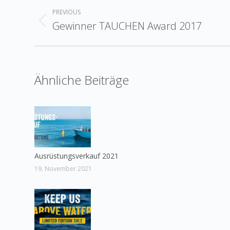
Post
PREVIOUS
navigation
Gewinner TAUCHEN Award 2017
Previous
post:
Ähnliche Beiträge
Ausrüstungsverkauf 2021
19. November 2021