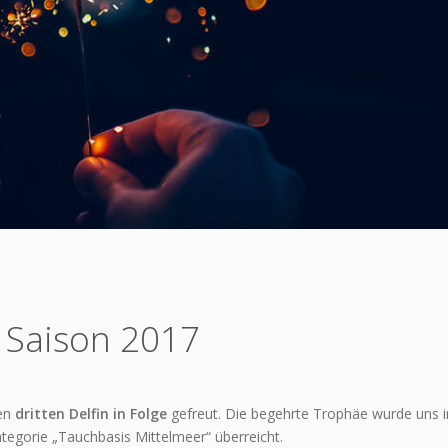
e Saison 2017
ren
dritten Delfin in Folge
gefreut. Die begehrte Trophäe wurde uns 
orie „Tauchbasis Mittelmeer“ überreicht.