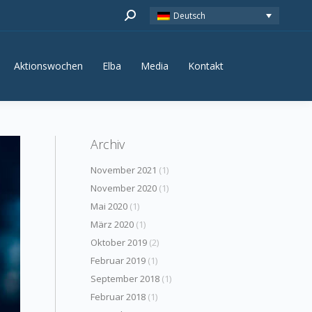
Search:
Deutsch
Aktionswochen
Elba
Media
Kontakt
Aktionswochen
Elba
Media
Kontakt
Archiv
November 2021
(1)
November 2020
(1)
Mai 2020
(1)
März 2020
(1)
Oktober 2019
(2)
Februar 2019
(1)
September 2018
(1)
Februar 2018
(1)