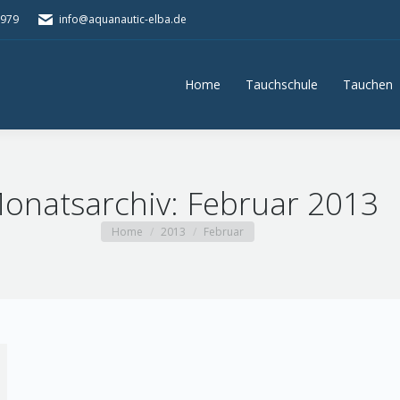
5979
info@aquanautic-elba.de
Home
Tauchschule
Tauchen
Home
Tauchschule
Tauchen
onatsarchiv:
Februar 2013
You are here:
Home
2013
Februar