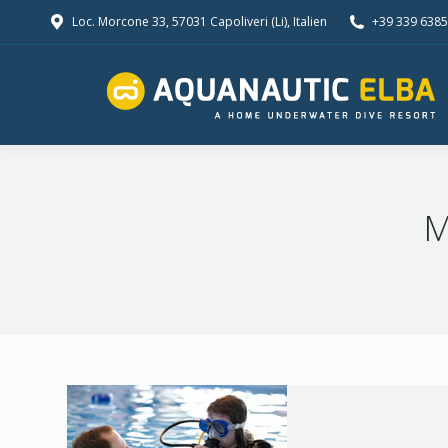
Loc. Morcone 33, 57031 Capoliveri (Li), Italien
+39 339 638
M