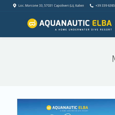
Loc. Morcone 33, 57031 Capoliveri (Li), Italien
+39 339 638