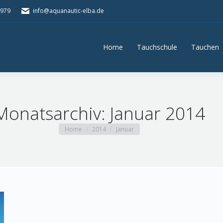
5979
info@aquanautic-elba.de
Home
Tauchschule
Tauchen
Home
Tauchschule
Tauchen
Monatsarchiv:
Januar 2014
You are here:
Home
2014
Januar