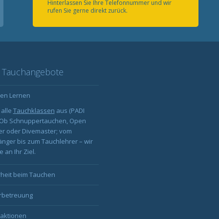
Hinterlassen Sie Ihre Telefonnummer und wir
rufen Sie gerne direkt zurück.
 Tauchangebote
en Lernen
 alle
Tauchklassen
aus (PADI
: Ob Schnuppertauchen, Open
er oder Divemaster; vom
nger bis zum Tauchlehrer – wir
 an Ihr Ziel.
rheit beim Tauchen
rbetreuung
aktionen