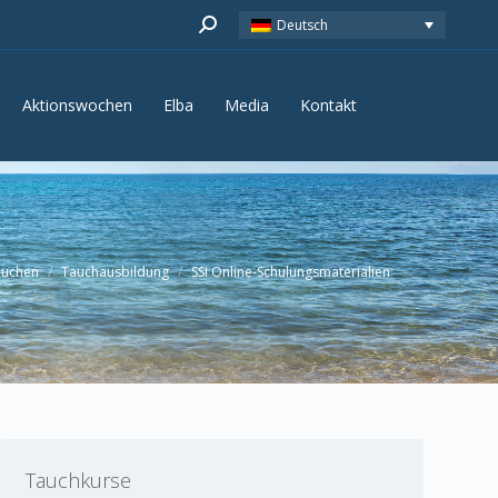
Search:
Deutsch
Aktionswochen
Elba
Media
Kontakt
Aktionswochen
Elba
Media
Kontakt
auchen
Tauchausbildung
SSI Online-Schulungsmaterialien
Tauchkurse