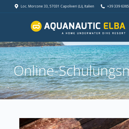
Loc. Morcone 33, 57031 Capoliveri (Li), Italien
+39 339 638
Online-Schulungsm
You are here: