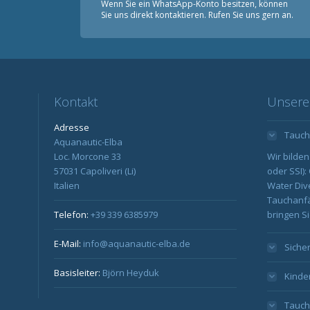
Wenn Sie ein WhatsApp-Konto besitzen, können
Sie uns direkt kontaktieren. Rufen Sie uns gern an.
Kontakt
Unsere
Adresse
Tauch
Aquanautic-Elba
Loc. Morcone 33
Wir bilden
57031 Capoliveri (Li)
oder SSI)
Italien
Water Div
Tauchanfä
Telefon:
+39 339 6385979
bringen Sie
E-Mail:
info@aquanautic-elba.de
Siche
Basisleiter:
Björn Heyduk
Kinde
Tauch