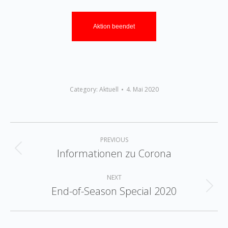
Aktion beendet
Category:
Aktuell
4. Mai 2020
Post
PREVIOUS
navigation
Informationen zu Corona
Previous
post:
NEXT
End-of-Season Special 2020
Next
post: