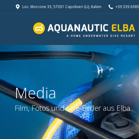
Loc. Morcone 33, 57031 Capoliveri (Li), Italien
+39 339 638
Media
You are here:
Film, Fotos und Live-Bilder aus Elba