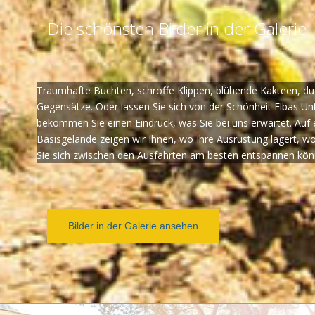
Die schönsten Bilder in der Galerie
Traumhafte Buchten, schroffe Klippen, blühende Kakteen, duf
Gegensätze. Oder lassen Sie sich von der Schönheit Elbas Un
bekommen Sie einen Eindruck, was Sie bei uns erwartet. Au
Basisgelände zeigen wir Ihnen, wo Ihre Ausrüstung lagert, 
Sie sich zwischen den Ausfahrten am besten entspannen kön
Bilder in der Galerie ansehen