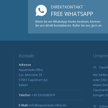
DIREKTKONTAKT
FREE WHATSAPP
Wenn Sie ein WhatsApp-Konto besitzen, können
Sie uns direkt kontaktieren. Rufen Sie uns gern an.
Kontakt
Unsere
Adresse
Tauch
Aquanautic-Elba
Loc. Morcone 33
Wir bilden
57031 Capoliveri (Li)
oder SSI)
Italien
Water Div
Tauchanfä
Telefon:
+39 339 6385979
bringen Sie
E-Mail:
info@aquanautic-elba.de
Siche