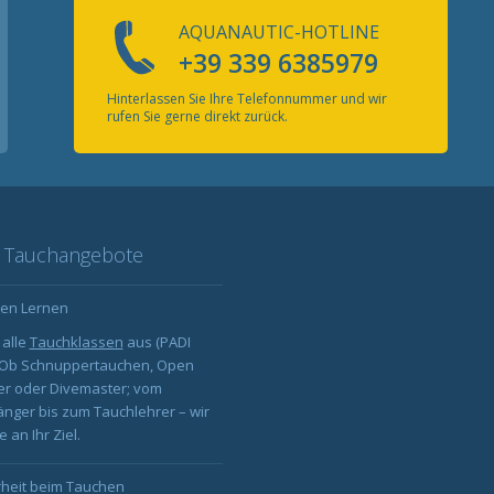
AQUANAUTIC-HOTLINE
+39 339 6385979
Hinterlassen Sie Ihre Telefonnummer und wir
rufen Sie gerne direkt zurück.
 Tauchangebote
en Lernen
 alle
Tauchklassen
aus (PADI
: Ob Schnuppertauchen, Open
er oder Divemaster; vom
nger bis zum Tauchlehrer – wir
 an Ihr Ziel.
rheit beim Tauchen