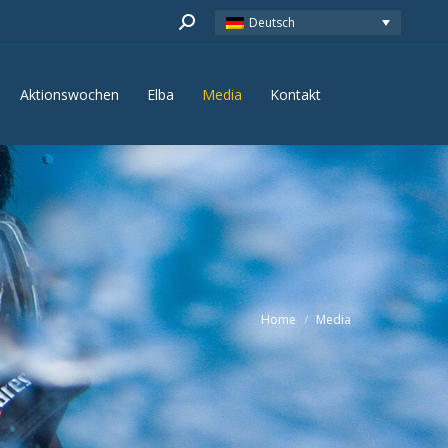
Search:
Deutsch
Aktionswochen
Elba
Media
Kontakt
Aktionswochen
Elba
Media
Kontakt
Home
Media