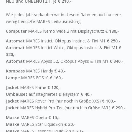
NEU und UNBENUTZT
, je
€ 210,-
Wie jedes Jahr verkaufen wir in diesem Rahmen auch unsere
wenig benutzte MARES Leihausrüstung:
Computer
MARES Nemo Wide 2 mit Displayschutz
€ 180,-
Automat
MARES Instict, Oktopus Instinct & Fini M1
€ 250,-
Automat
MARES Instict White, Oktopus Instinct & Fini M1
€
320,-
Automat
MARES Abyss 52, Oktopus Abyss & Fini M1
€ 340,-
Kompass
MARES Handy
€ 40,-
Lampe
MARES EOS10
€ 160,-
Jacket
MARES Prime
€ 120,-
Umbauset
auf integriertes Bleisystem
€ 40,-
Jacket
MARES Rover Pro (nur noch in Größe XXS)
€ 100,-
Jacket
MARES Hybrid Pro Tec (nur noch in Größe M/L)
€ 290,-
Maske
MARES Opera
€ 15,-
Maske
MARES Star LiquidSkin
€ 20,-
Maske
MARES Essence LiquidSkin
€ 20,-