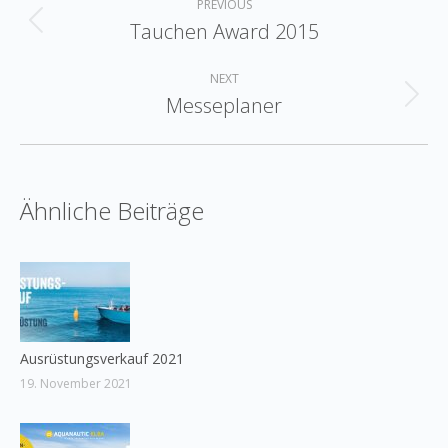
PREVIOUS
navigation
Tauchen Award 2015
Previous
post:
NEXT
Messeplaner
Next
post:
Ähnliche Beiträge
Ausrüstungsverkauf 2021
19. November 2021