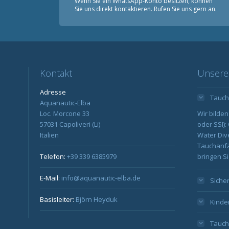
Wenn Sie ein WhatsApp-Konto besitzen, können
Sie uns direkt kontaktieren. Rufen Sie uns gern an.
Kontakt
Unsere
Adresse
Tauch
Aquanautic-Elba
Loc. Morcone 33
Wir bilden
57031 Capoliveri (Li)
oder SSI)
Italien
Water Div
Tauchanfä
Telefon:
+39 339 6385979
bringen Sie
E-Mail:
info@aquanautic-elba.de
Siche
Basisleiter:
Björn Heyduk
Kinde
Tauch