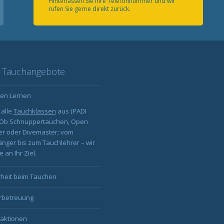
Hinterlassen Sie Ihre Telefonnummer und wir
rufen Sie gerne direkt zurück.
 Tauchangebote
en Lernen
 alle
Tauchklassen
aus (PADI
: Ob Schnuppertauchen, Open
er oder Divemaster; vom
nger bis zum Tauchlehrer – wir
 an Ihr Ziel.
rheit beim Tauchen
rbetreuung
aktionen