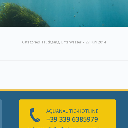
Categories:
Tauchgang
,
Unterwasser
27. Juni 2014
Next
album:
AQUANAUTIC-HOTLINE
+39 339 6385979