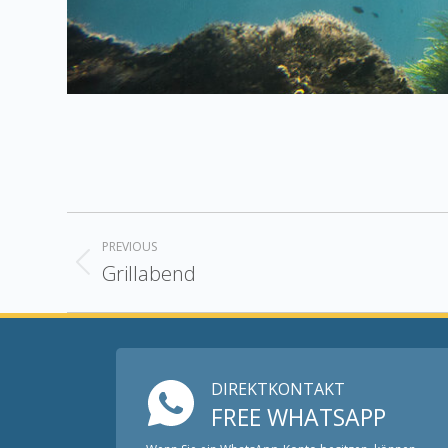
Album
PREVIOUS
navigation
Grillabend
Previous
album:
DIREKTKONTAKT
FREE WHATSAPP