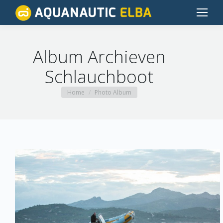
Album Archieven
Schlauchboot
Je bent hier:
Home
Photo Album