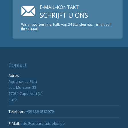
E-MAIL-KONTAKT
SCHRIJFT U ONS
Wir antworten innerhalb von 24 Stunden nach Erhalt auf
Ihre E-Mail.
Contact
Adres
Aquanautic-Elba
Loc. Morcone 33
57031 Capoliveri (Li)
Italië
Telefoon:
+39 339 6385979
E-Mail:
info@aquanautic-elba.de