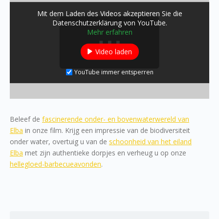
Mit dem Laden des Videos akzeptieren Sie die
Datenschutzerklärung von YouTube.
Mehr erfahren
Video laden
YouTube immer entsperren
Beleef de
fascinerende onder- en bovenwaterwereld van
Elba
in onze film. Krijg een impressie van de biodiversiteit
onder water, overtuig u van de
schoonheid van het eiland
Elba
met zijn authentieke dorpjes en verheug u op onze
hellegloed-barbecueavonden
.