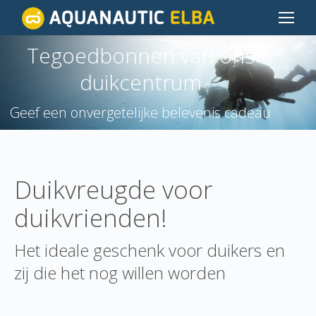
Tegoedbonnen van ons
duikcentrum
Je bent hier:
Geef een onvergetelijke belevenis cadeau
Duikvreugde voor
duikvrienden!
Het ideale geschenk voor duikers en
zij die het nog willen worden