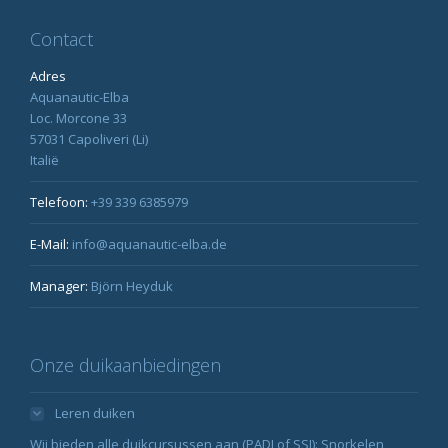
Contact
Adres
Aquanautic-Elba
Loc. Morcone 33
57031 Capoliveri (Li)
Italië
Telefoon:
+39 339 6385979
E-Mail:
info@aquanautic-elba.de
Manager:
Björn Heyduk
Onze duikaanbiedingen
Leren duiken
Wij bieden alle duikcursussen aan (PADI of SSI): Snorkelen,