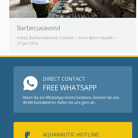
Barbecueavond
Acties
,
Barbecueavond
,
Centrum
Door
Björn Heyduk
27 juni 2014
DIRECT CONTACT
FREE WHATSAPP
Wenn Sie ein WhatsApp-Konto besitzen, können Sie uns
direkt kontaktieren. Rufen Sie uns gern an.
AQUANAUTIC-HOTLINE