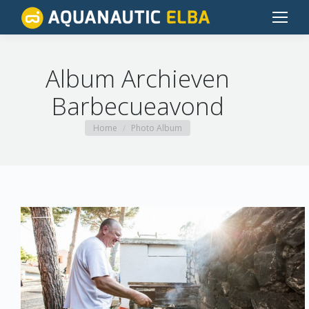
Album Archieven
Barbecueavond
Je bent hier:
Home
Photo Album