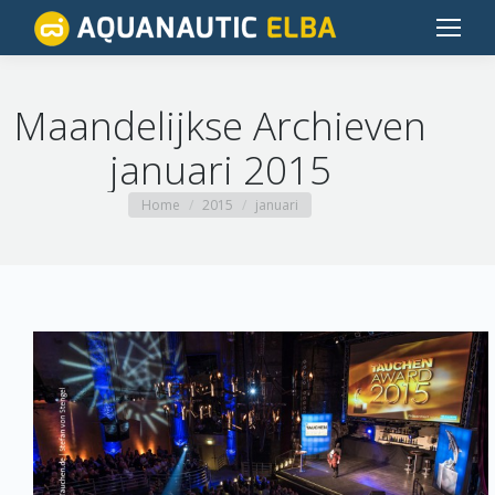
Maandelijkse Archieven
januari 2015
Je bent hier:
Home
2015
januari