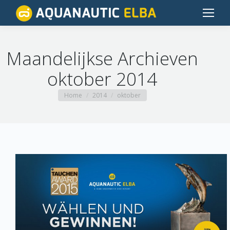
Maandelijkse Archieven
oktober 2014
Je bent hier:
Home
2014
oktober